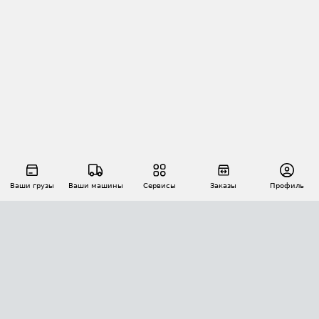
Ваши грузы
Ваши машины
Сервисы
Заказы
Профиль
АВТОМАТИЗАЦИЯ ПЕРЕВОЗОК
Площадки
Заказы
Торги
Тендеры
АТИ-Доки
GPS-мониторинг
АТИ Мессенджер
Цепочки грузов
API ATI.SU