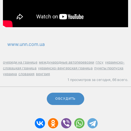
www.unn.com.ua
очереди на границе
международные автоперевозки
гпсу
украинско-
словацкая граница
украинско-венгерская граница
пункты пропуска
украина
словакия
венгрия
1 просмотров за сегодня,
66 всего.
ОБСУДИТЬ