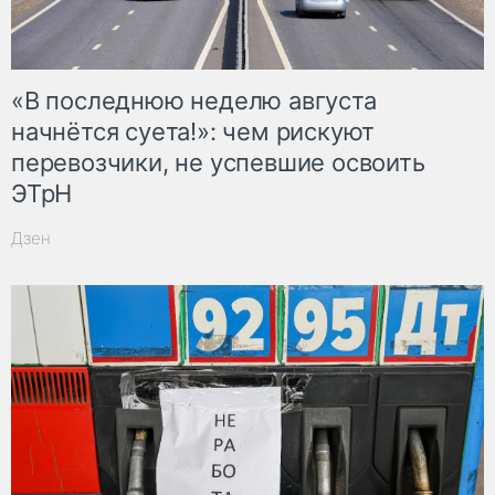
«В последнюю неделю августа
начнётся суета!»: чем рискуют
перевозчики, не успевшие освоить
ЭТрН
Дзен