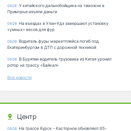
У китайского дальнобойщика на таможне в
06.08
Приморье изъяли деньги
Ha въeздax в Улaн-Удэ зaвepшaют ycтaнoвкy
06.08
«yмныx» вecoв для фyp
Водитель фуры маркетплейса погиб под
06.08
Екатеринбургом в ДТП с дорожной техникой
В Бурятии водитель грузовика из Китая уронил
06.08
ротор на трассу «Байкал»
Все новости
Центр
На трассе Курск – Касторное обновляют 65-
06.08