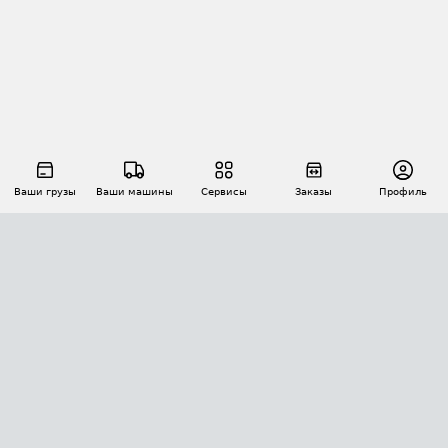
Ваши грузы
Ваши машины
Сервисы
Заказы
Профиль
АВТОМАТИЗАЦИЯ ПЕРЕВОЗОК
Площадки
Заказы
Торги
Тендеры
АТИ-Доки
GPS-мониторинг
АТИ Мессенджер
Цепочки грузов
API ATI.SU
ПОЛЕЗНОЕ