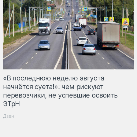
«В последнюю неделю августа
начнётся суета!»: чем рискуют
перевозчики, не успевшие освоить
ЭТрН
Дзен