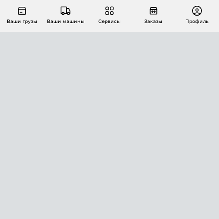
Ваши грузы
Ваши машины
Сервисы
Заказы
Профиль
АВТОМАТИЗАЦИЯ ПЕРЕВОЗОК
Площадки
Заказы
Торги
Тендеры
АТИ-Доки
GPS-мониторинг
АТИ Мессенджер
Цепочки грузов
API ATI.SU
ПОЛЕЗНОЕ
Расчет расстояний
БЕЗОПАСНОСТЬ
Академия ATI.SU
ATI.SU о безопасности
Звезды ATI.SU на вашем сайте
КОНТАКТЫ И ТАРИФЫ
Памятка по проверке контрагентов
Индекс ATI.SU FTL РФ
О системе ATI.SU
Светофор+
Средние ставки
ИНФОРМАЦИЯ
Контактная информация
Страхование