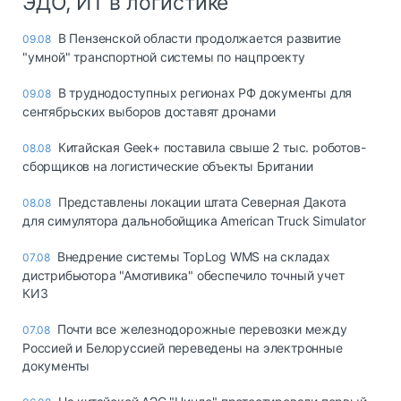
ЭДО, ИТ в логистике
В Пензенской области продолжается развитие
09.08
"умной" транспортной системы по нацпроекту
В труднодоступных регионах РФ документы для
09.08
сентябрьских выборов доставят дронами
Китайская Geek+ поставила свыше 2 тыс. роботов-
08.08
сборщиков на логистические объекты Британии
Представлены локации штата Северная Дакота
08.08
для симулятора дальнобойщика American Truck Simulator
Внедрение системы TopLog WMS на складах
07.08
дистрибьютора "Амотивика" обеспечило точный учет
КИЗ
Почти все железнодорожные перевозки между
07.08
Россией и Белоруссией переведены на электронные
документы