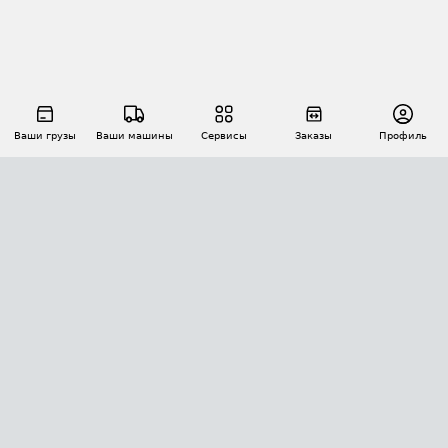
Ваши грузы
Ваши машины
Сервисы
Заказы
Профиль
АВТОМАТИЗАЦИЯ ПЕРЕВОЗОК
Площадки
Заказы
Торги
Тендеры
АТИ-Доки
GPS-мониторинг
АТИ Мессенджер
Цепочки грузов
API ATI.SU
ПОЛЕЗНОЕ
Расчет расстояний
БЕЗОПАСНОСТЬ
Академия ATI.SU