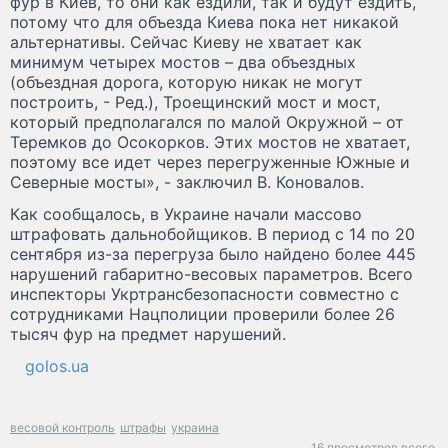
фур в Киев, то они как ездили, так и будут ездить,
потому что для объезда Киева пока нет никакой
альтернативы. Сейчас Киеву не хватает как
минимум четырех мостов – два объездных
(объездная дорога, которую никак не могут
построить, - Ред.), Троещинский мост и мост,
который предполагался по малой Окружной – от
Теремков до Осокорков. Этих мостов не хватает,
поэтому все идет через перегруженные Южные и
Северные мосты», - заключил В. Коновалов.
Как сообщалось, в Украине начали массово
штрафовать дальнобойщиков. В период с 14 по 20
сентября из-за перегруза было найдено более 445
нарушений габаритно-весовых параметров. Всего
инспекторы Укртрансбезопасности совместно с
сотрудниками Нацполиции проверили более 26
тысяч фур на предмет нарушений.
golos.ua
весовой контроль
штрафы
украина
16 просмотров всего.