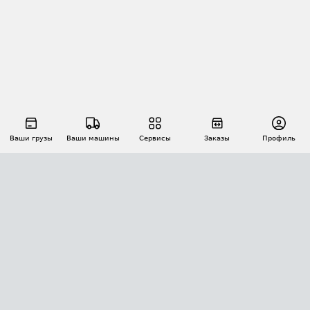
Ваши грузы
Ваши машины
Сервисы
Заказы
Профиль
АВТОМАТИЗАЦИЯ ПЕРЕВОЗОК
Площадки
Заказы
Торги
Тендеры
АТИ-Доки
GPS-мониторинг
АТИ Мессенджер
Цепочки грузов
API ATI.SU
ПОЛЕЗНОЕ