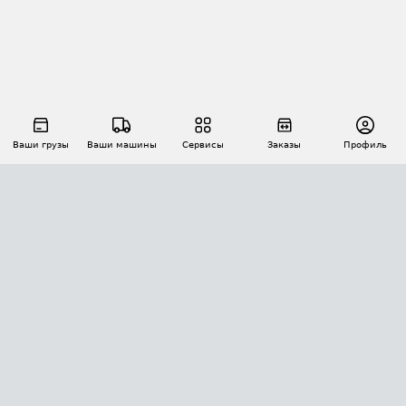
Ваши грузы
Ваши машины
Сервисы
Заказы
Профиль
АВТОМАТИЗАЦИЯ ПЕРЕВОЗОК
Площадки
Заказы
Торги
Тендеры
АТИ-Доки
GPS-мониторинг
АТИ Мессенджер
Цепочки грузов
API ATI.SU
ПОЛЕЗНОЕ
Расчет расстояний
БЕЗОПАСНОСТЬ