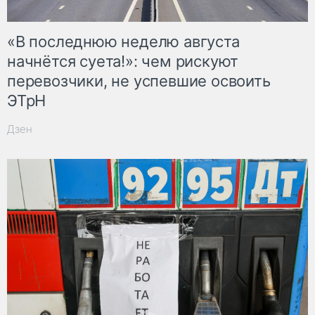
«В последнюю неделю августа
начнётся суета!»: чем рискуют
перевозчики, не успевшие освоить
ЭТрН
Дзен