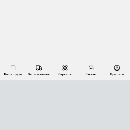
Ваши грузы
Ваши машины
Сервисы
Заказы
Профиль
АВТОМАТИЗАЦИЯ ПЕРЕВОЗОК
Площадки
Заказы
Торги
Тендеры
АТИ-Доки
GPS-мониторинг
АТИ Мессенджер
Цепочки грузов
API ATI.SU