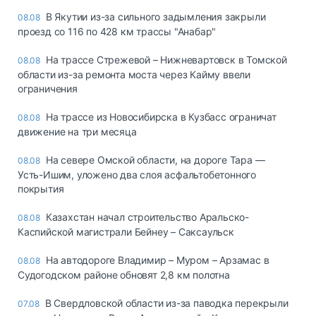
В Якутии из-за сильного задымления закрыли
08.08
проезд со 116 по 428 км трассы "Анабар"
На трассе Стрежевой – Нижневартовск в Томской
08.08
области из-за ремонта моста через Кайму ввели
ограничения
На трассе из Новосибирска в Кузбасс ограничат
08.08
движение на три месяца
На севере Омской области, на дороге Тара —
08.08
Усть-Ишим, уложено два слоя асфальтобетонного
покрытия
Казахстан начал строительство Аральско-
08.08
Каспийской магистрали Бейнеу – Саксаульск
На автодороге Владимир – Муром – Арзамас в
08.08
Судогодском районе обновят 2,8 км полотна
В Свердловской области из-за паводка перекрыли
07.08