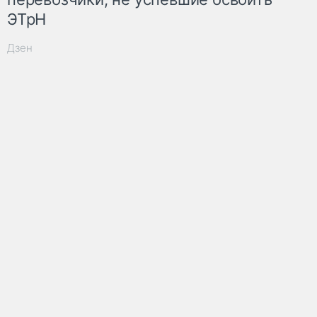
ЭТрН
Дзен