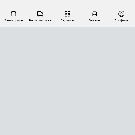
Ваши грузы
Ваши машины
Сервисы
Заказы
Профиль
АВТОМАТИЗАЦИЯ ПЕРЕВОЗОК
Площадки
Заказы
Торги
Тендеры
АТИ-Доки
GPS-мониторинг
АТИ Мессенджер
Цепочки грузов
API ATI.SU
ПОЛЕЗНОЕ
Расчет расстояний
БЕЗОПАСНОСТЬ
Академия ATI.SU
ATI.SU о безопасности
Звезды ATI.SU на вашем сайте
КОНТАКТЫ И ТАРИФЫ
Памятка по проверке контрагентов
Индекс ATI.SU FTL РФ
О системе ATI.SU
Светофор+
Средние ставки
ИНФОРМАЦИЯ