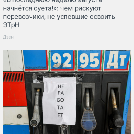
начнётся суета!»: чем рискуют
перевозчики, не успевшие освоить
ЭТрН
Дзен