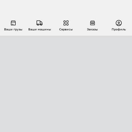
Ваши грузы
Ваши машины
Сервисы
Заказы
Профиль
АВТОМАТИЗАЦИЯ ПЕРЕВОЗОК
Площадки
Заказы
Торги
Тендеры
АТИ-Доки
GPS-мониторинг
АТИ Мессенджер
Цепочки грузов
API ATI.SU
ПОЛЕЗНОЕ
Расчет расстояний
БЕЗОПАСНОСТЬ
Академия ATI.SU
ATI.SU о безопасности
Звезды ATI.SU на вашем сайте
КОНТАКТЫ И ТАРИФЫ
Памятка по проверке контрагентов