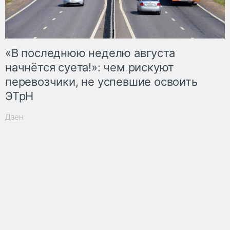
«В последнюю неделю августа
начнётся суета!»: чем рискуют
перевозчики, не успевшие освоить
ЭТрН
Дзен