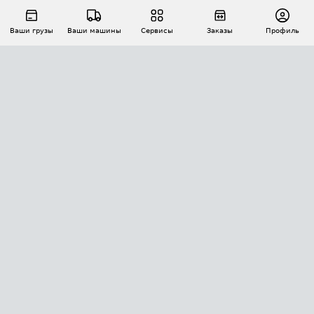
Ваши грузы
Ваши машины
Сервисы
Заказы
Профиль
АВТОМАТИЗАЦИЯ ПЕРЕВОЗОК
Площадки
Заказы
Торги
Тендеры
АТИ-Доки
GPS-мониторинг
АТИ Мессенджер
Цепочки грузов
API ATI.SU
ПОЛЕЗНОЕ
Расчет расстояний
БЕЗОПАСНОСТЬ
Академия ATI.SU
ATI.SU о безопасности
Звезды ATI.SU на вашем сайте
КОНТАКТЫ И ТАРИФЫ
Памятка по проверке контрагентов
Индекс ATI.SU FTL РФ
О системе ATI.SU
Светофор+
Средние ставки
ИНФОРМАЦИЯ
Контактная информация
Страхование