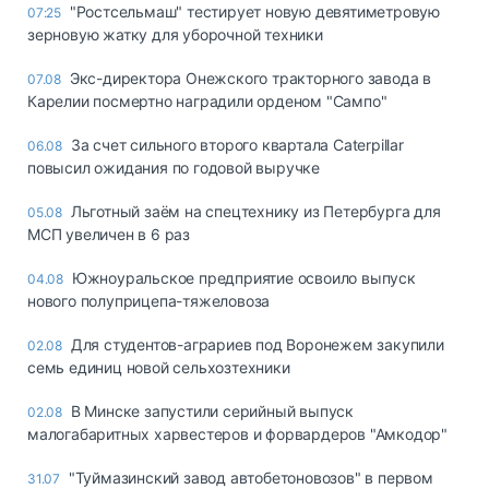
"Ростсельмаш" тестирует новую девятиметровую
07:25
зерновую жатку для уборочной техники
Экс-директора Онежского тракторного завода в
07.08
Карелии посмертно наградили орденом "Сампо"
За счет сильного второго квартала Caterpillar
06.08
повысил ожидания по годовой выручке
Льготный заём на спецтехнику из Петербурга для
05.08
МСП увеличен в 6 раз
Южноуральское предприятие освоило выпуск
04.08
нового полуприцепа-тяжеловоза
Для студентов-аграриев под Воронежем закупили
02.08
семь единиц новой сельхозтехники
В Минске запустили серийный выпуск
02.08
малогабаритных харвестеров и форвардеров "Амкодор"
"Туймазинский завод автобетоновозов" в первом
31.07