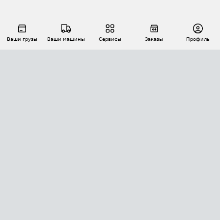
Ваши грузы
Ваши машины
Сервисы
Заказы
Профиль
АВТОМАТИЗАЦИЯ ПЕРЕВОЗОК
Площадки
Заказы
Торги
Тендеры
АТИ-Доки
GPS-мониторинг
АТИ Мессенджер
Цепочки грузов
API ATI.SU
ПОЛЕЗНОЕ
Расчет расстояний
БЕЗОПАСНОСТЬ
Академия ATI.SU
ATI.SU о безопасности
Звезды ATI.SU на вашем сайте
КОНТАКТЫ И ТАРИФЫ
Памятка по проверке контрагентов
Индекс ATI.SU FTL РФ
О системе ATI.SU