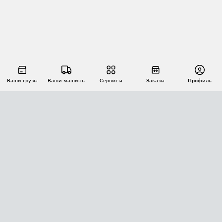
Ваши грузы
Ваши машины
Сервисы
Заказы
Профиль
АВТОМАТИЗАЦИЯ ПЕРЕВОЗОК
Площадки
Заказы
Торги
Тендеры
АТИ-Доки
GPS-мониторинг
АТИ Мессенджер
Цепочки грузов
API ATI.SU
ПОЛЕЗНОЕ
Расчет расстояний
БЕЗОПАСНОСТЬ