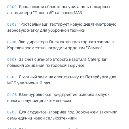
Ярославская область получила пять пожарных
08.08
автоцистерн "Пожснаб" на шасси МАЗ
"Ростсельмаш" тестирует новую девятиметровую
08.08
зерновую жатку для уборочной техники
Экс-директора Онежского тракторного завода в
07.08
Карелии посмертно наградили орденом "Сампо"
За счет сильного второго квартала Caterpillar
06.08
повысил ожидания по годовой выручке
Льготный заём на спецтехнику из Петербурга для
05.08
МСП увеличен в 6 раз
Южноуральское предприятие освоило выпуск
04.08
нового полуприцепа-тяжеловоза
Для студентов-аграриев под Воронежем закупили
02.08
семь единиц новой сельхозтехники