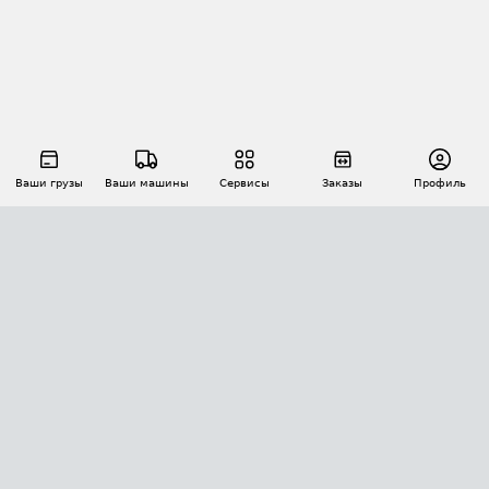
Ваши грузы
Ваши машины
Сервисы
Заказы
Профиль
АВТОМАТИЗАЦИЯ ПЕРЕВОЗОК
Площадки
Заказы
Торги
Тендеры
АТИ-Доки
GPS-мониторинг
АТИ Мессенджер
Цепочки грузов
API ATI.SU
ПОЛЕЗНОЕ
Расчет расстояний