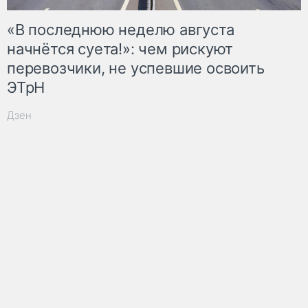
«В последнюю неделю августа
начнётся суета!»: чем рискуют
перевозчики, не успевшие освоить
ЭТрН
Дзен