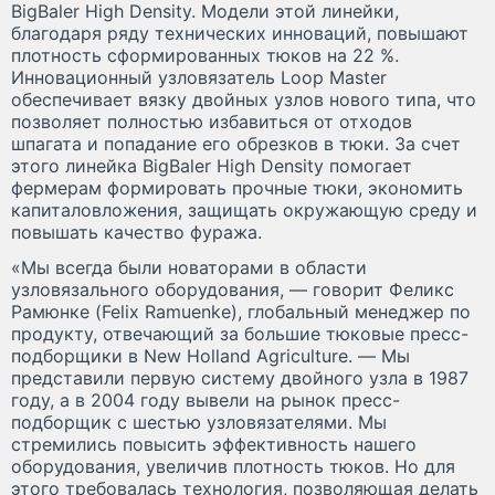
BigBaler High Density. Модели этой линейки,
благодаря ряду технических инноваций, повышают
плотность сформированных тюков на 22 %.
Инновационный узловязатель Loop Master
обеспечивает вязку двойных узлов нового типа, что
позволяет полностью избавиться от отходов
шпагата и попадание его обрезков в тюки. За счет
этого линейка BigBaler High Density помогает
фермерам формировать прочные тюки, экономить
капиталовложения, защищать окружающую среду и
повышать качество фуража.
«Мы всегда были новаторами в области
узловязального оборудования, — говорит Феликс
Рамюнке (Felix Ramuenke), глобальный менеджер по
продукту, отвечающий за большие тюковые пресс-
подборщики в New Holland Agriculture. — Мы
представили первую систему двойного узла в 1987
году, а в 2004 году вывели на рынок пресс-
подборщик с шестью узловязателями. Мы
стремились повысить эффективность нашего
оборудования, увеличив плотность тюков. Но для
этого требовалась технология, позволяющая делать