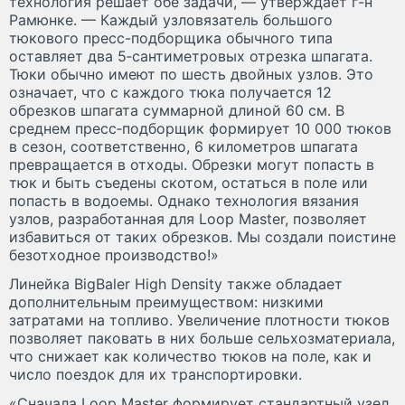
технология решает обе задачи, — утверждает г-н
Рамюнке. — Каждый узловязатель большого
тюкового пресс-подборщика обычного типа
оставляет два 5‑сантиметровых отрезка шпагата.
Тюки обычно имеют по шесть двойных узлов. Это
означает, что с каждого тюка получается 12
обрезков шпагата суммарной длиной 60 см. В
среднем пресс‑подборщик формирует 10 000 тюков
в сезон, соответственно, 6 километров шпагата
превращается в отходы. Обрезки могут попасть в
тюк и быть съедены скотом, остаться в поле или
попасть в водоемы. Однако технология вязания
узлов, разработанная для Loop Master, позволяет
избавиться от таких обрезков. Мы создали поистине
безотходное производство!»
Линейка BigBaler High Density также обладает
дополнительным преимуществом: низкими
затратами на топливо. Увеличение плотности тюков
позволяет паковать в них больше сельхозматериала,
что снижает как количество тюков на поле, как и
число поездок для их транспортировки.
«Сначала Loop Master формирует стандартный узел,