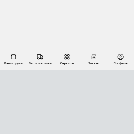
Ваши грузы
Ваши машины
Сервисы
Заказы
Профиль
АВТОМАТИЗАЦИЯ ПЕРЕВОЗОК
Площадки
Заказы
Торги
Тендеры
АТИ-Доки
GPS-мониторинг
АТИ Мессенджер
Цепочки грузов
API ATI.SU
ПОЛЕЗНОЕ