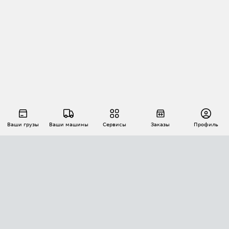
Ваши грузы
Ваши машины
Сервисы
Заказы
Профиль
АВТОМАТИЗАЦИЯ ПЕРЕВОЗОК
Площадки
Заказы
Торги
Тендеры
АТИ-Доки
GPS-мониторинг
АТИ Мессенджер
Цепочки грузов
API ATI.SU