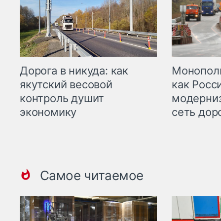
Дорога в никуда: как
Монополи
якутский весовой
как Росс
контроль душит
модерни
экономику
сеть дор
Самое читаемое