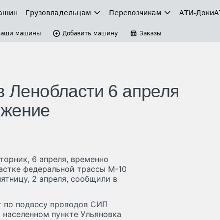
ашин
Грузовладельцам
Перевозчикам
АТИ-Доки
А
Ваши машины
Добавить машину
Заказы
в Ленобласти 6 апреля
ижение
торник, 6 апреля, временно
астке федеральной трассы М-10
пятницу, 2 апреля, сообщили в
от по подвесу проводов СИП
в населенном пункте Ульяновка