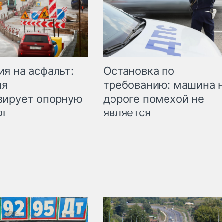
Остановка по
я на асфальт:
требованию: машина 
ия
дороге помехой не
зирует опорную
является
ог