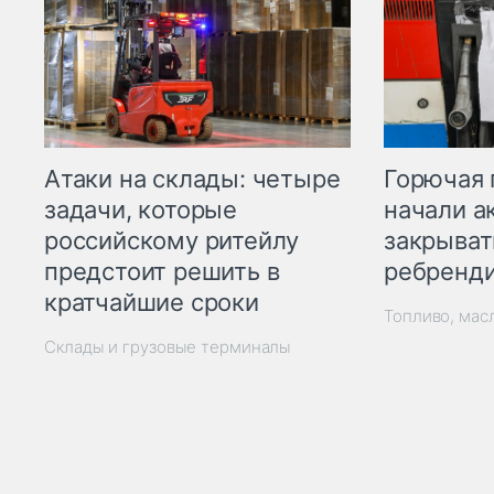
Горючая 
Атаки на склады: четыре
начали а
задачи, которые
закрыват
российскому ритейлу
ребренд
предстоит решить в
кратчайшие сроки
Топливо, мас
Склады и грузовые терминалы