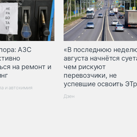
пора: АЗС
«В последнюю недел
ктивно
августа начнётся суета
ься на ремонт и
чем рискуют
инг
перевозчики, не
успевшие освоить ЭТ
ла и автохимия
Дзен