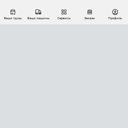
Ваши грузы
Ваши машины
Сервисы
Заказы
Профиль
АВТОМАТИЗАЦИЯ ПЕРЕВОЗОК
Площадки
Заказы
Торги
Тендеры
АТИ-Доки
GPS-мониторинг
АТИ Мессенджер
Цепочки грузов
API ATI.SU
ПОЛЕЗНОЕ
Расчет расстояний
БЕЗОПАСНОСТЬ
Академия ATI.SU
ATI.SU о безопасности
Звезды ATI.SU на вашем сайте
КОНТАКТЫ И ТАРИФЫ
Памятка по проверке контрагентов
Индекс ATI.SU FTL РФ
О системе ATI.SU
Светофор+
Средние ставки
ИНФОРМАЦИЯ