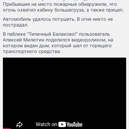
Прибывшие на место пожарные обнаружили, что
огонь охватил кабину большегруза, а также прицеп.
Автомобиль удалось потушить. В огне никто не
пострадал.
В паблике "Типичный Балаково!" пользователь
Алексей Милютин поделился видеороликом, на
котором виден дым, который шел от горящего
транспортного средства.