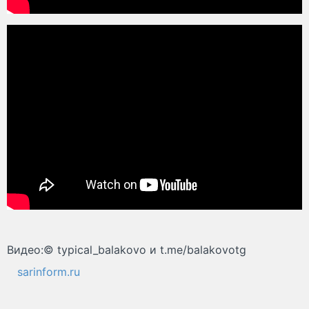
Видео:© typical_balakovo и t.me/balakovotg
sarinform.ru