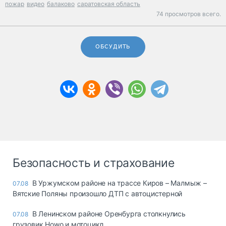
пожар
видео
балаково
саратовская область
74 просмотров всего.
ОБСУДИТЬ
Безопасность и страхование
В Уржумском районе на трассе Киров – Малмыж –
07.08
Вятские Поляны произошло ДТП с автоцистерной
В Ленинском районе Оренбурга столкнулись
07.08
грузовик Howo и мотоцикл