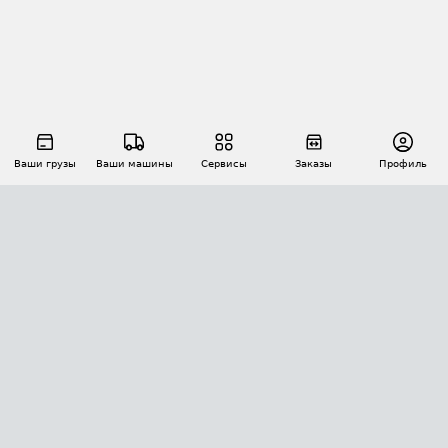
Ваши грузы
Ваши машины
Сервисы
Заказы
Профиль
АВТОМАТИЗАЦИЯ ПЕРЕВОЗОК
Площадки
Заказы
Торги
Тендеры
АТИ-Доки
GPS-мониторинг
АТИ Мессенджер
Цепочки грузов
API ATI.SU
ПОЛЕЗНОЕ
Расчет расстояний
БЕЗОПАСНОСТЬ