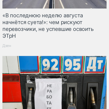
«В последнюю неделю августа
начнётся суета!»: чем рискуют
перевозчики, не успевшие освоить
ЭТрН
Дзен