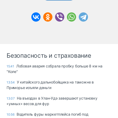
Безопасность и страхование
Лобовая авария собрала пробку больше 8 км на
15:41
"Коле"
У китайского дальнобойщика на таможне в
13:54
Приморье изъяли деньги
Ha въeздax в Улaн-Удэ зaвepшaют ycтaнoвкy
13:07
«yмныx» вecoв для фyp
Водитель фуры маркетплейса погиб под
10:56