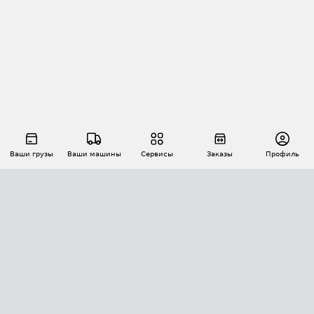
Ваши грузы
Ваши машины
Сервисы
Заказы
Профиль
АВТОМАТИЗАЦИЯ ПЕРЕВОЗОК
Площадки
Заказы
Торги
Тендеры
АТИ-Доки
GPS-мониторинг
АТИ Мессенджер
Цепочки грузов
API ATI.SU