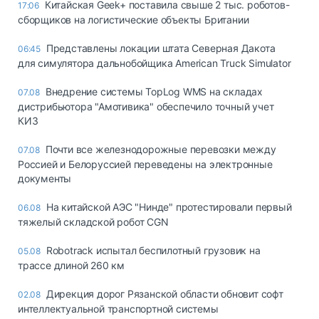
Китайская Geek+ поставила свыше 2 тыс. роботов-
17:06
сборщиков на логистические объекты Британии
Представлены локации штата Северная Дакота
06:45
для симулятора дальнобойщика American Truck Simulator
Внедрение системы TopLog WMS на складах
07.08
дистрибьютора "Амотивика" обеспечило точный учет
КИЗ
Почти все железнодорожные перевозки между
07.08
Россией и Белоруссией переведены на электронные
документы
На китайской АЭС "Нинде" протестировали первый
06.08
тяжелый складской робот CGN
Robotrack испытал беспилотный грузовик на
05.08
трассе длиной 260 км
Дирекция дорог Рязанской области обновит софт
02.08
интеллектуальной транспортной системы