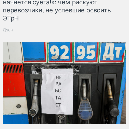
начнётся суета!»: чем рискуют
перевозчики, не успевшие освоить
ЭТрН
Дзен