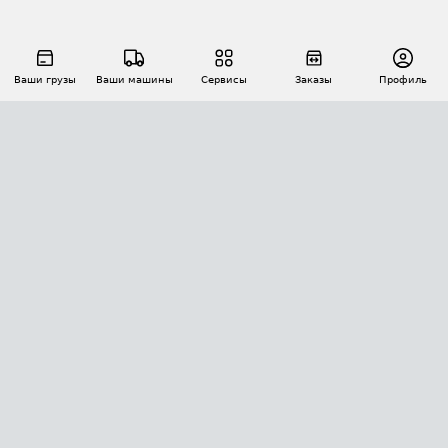
Ваши грузы
Ваши машины
Сервисы
Заказы
Профиль
АВТОМАТИЗАЦИЯ ПЕРЕВОЗОК
Площадки
Заказы
Торги
Тендеры
АТИ-Доки
GPS-мониторинг
АТИ Мессенджер
Цепочки грузов
API ATI.SU
ПОЛЕЗНОЕ
Расчет расстояний
БЕЗОПАСНОСТЬ
Академия ATI.SU
ATI.SU о безопасности
Звезды ATI.SU на вашем сайте
КОНТАКТЫ И ТАРИФЫ
Памятка по проверке контрагентов
Индекс ATI.SU FTL РФ
О системе ATI.SU