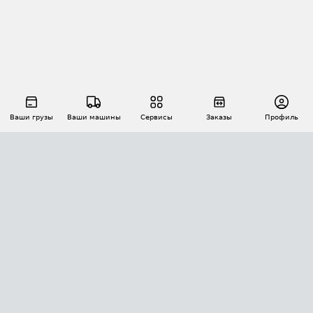
Ваши грузы
Ваши машины
Сервисы
Заказы
Профиль
АВТОМАТИЗАЦИЯ ПЕРЕВОЗОК
Площадки
Заказы
Торги
Тендеры
АТИ-Доки
GPS-мониторинг
АТИ Мессенджер
Цепочки грузов
API ATI.SU
ПОЛЕЗНОЕ
Расчет расстояний