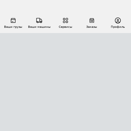
Ваши грузы
Ваши машины
Сервисы
Заказы
Профиль
АВТОМАТИЗАЦИЯ ПЕРЕВОЗОК
Площадки
Заказы
Торги
Тендеры
АТИ-Доки
GPS-мониторинг
АТИ Мессенджер
Цепочки грузов
API ATI.SU
ПОЛЕЗНОЕ
Расчет расстояний
БЕЗОПАСНОСТЬ
Академия ATI.SU
ATI.SU о безопасности
Звезды ATI.SU на вашем сайте
КОНТАКТЫ И ТАРИФЫ
Памятка по проверке контрагентов
Индекс ATI.SU FTL РФ