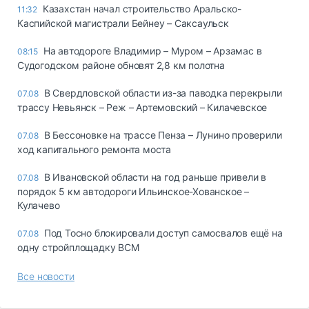
Казахстан начал строительство Аральско-
11:32
Каспийской магистрали Бейнеу – Саксаульск
На автодороге Владимир – Муром – Арзамас в
08:15
Судогодском районе обновят 2,8 км полотна
В Свердловской области из-за паводка перекрыли
07.08
трассу Невьянск – Реж – Артемовский – Килачевское
В Бессоновке на трассе Пенза – Лунино проверили
07.08
ход капитального ремонта моста
В Ивановской области на год раньше привели в
07.08
порядок 5 км автодороги Ильинское-Хованское –
Кулачево
Под Тосно блокировали доступ самосвалов ещё на
07.08
одну стройплощадку ВСМ
Все новости