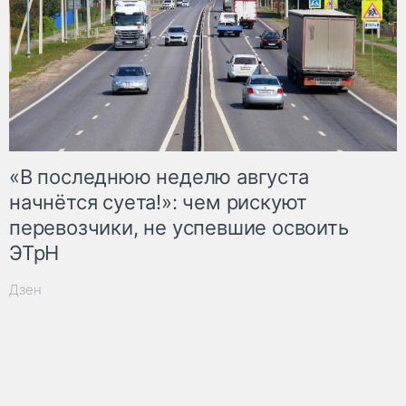
«В последнюю неделю августа
начнётся суета!»: чем рискуют
перевозчики, не успевшие освоить
ЭТрН
Дзен