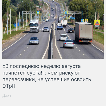
«В последнюю неделю августа
начнётся суета!»: чем рискуют
перевозчики, не успевшие освоить
ЭТрН
Дзен