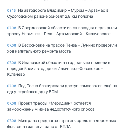
На автодороге Владимир – Муром – Арзамас в
08:15
Судогодском районе обновят 2,8 км полотна
В Свердловской области из-за паводка перекрыли
07.08
трассу Невьянск – Реж – Артемовский – Килачевское
В Бессоновке на трассе Пенза – Лунино проверили
07.08
ход капитального ремонта моста
В Ивановской области на год раньше привели в
07.08
порядок 5 км автодороги Ильинское-Хованское –
Кулачево
Под Тосно блокировали доступ самосвалов ещё на
07.08
одну стройплощадку ВСМ
Проект трассы «Меридиан» остается
07.08
замороженным из-за недостаточного спроса
Минтранс предлагает тратить средства дорожных
07.08
фондов на защиту трасс от БПЛА