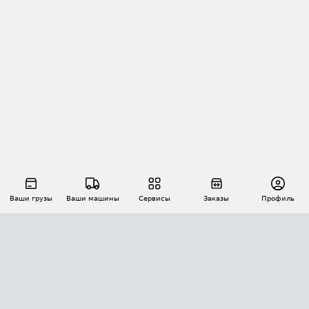
Ваши грузы
Ваши машины
Сервисы
Заказы
Профиль
АВТОМАТИЗАЦИЯ ПЕРЕВОЗОК
Площадки
Заказы
Торги
Тендеры
АТИ-Доки