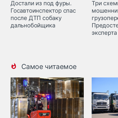
Три схе
Достали из под фуры.
мошенни
Госавтоинспектор спас
грузопер
после ДТП собаку
Предост
дальнобойщика
эксперта
Самое читаемое