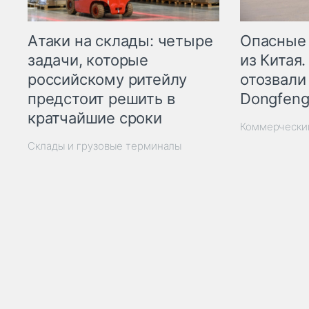
Опасные
Атаки на склады: четыре
из Китая.
задачи, которые
отозвали
российскому ритейлу
Dongfeng
предстоит решить в
кратчайшие сроки
Коммерчески
Склады и грузовые терминалы