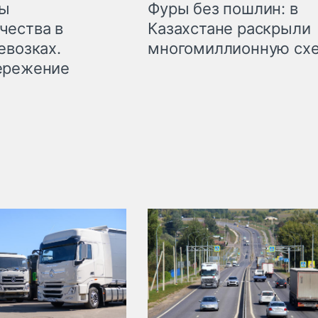
мы
Фуры без пошлин: в
чества в
Казахстане раскрыли
евозках.
многомиллионную сх
ережение