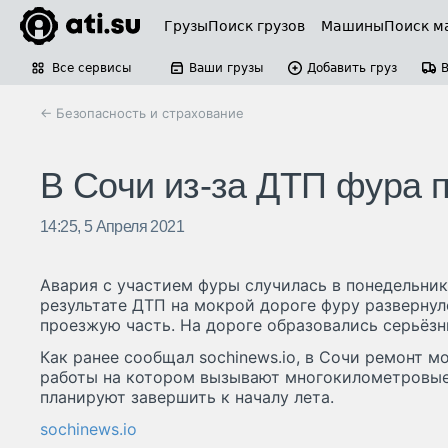
Грузы
Поиск грузов
Машины
Поиск м
Все сервисы
Ваши грузы
Добавить груз
← Безопасность и страхование
В Сочи из-за ДТП фура 
14:25, 5 Апреля 2021
Авария с участием фуры случилась в понедельник 
результате ДТП на мокрой дороге фуру развернул
проезжую часть. На дороге образовались серьёзн
Как ранее сообщал sochinews.io, в Сочи ремонт м
работы на котором вызывают многокилометровые
планируют завершить к началу лета.
sochinews.io