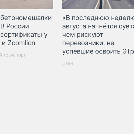
 бетономешалки
«В последнюю недел
 В России
августа начнётся суета
 сертификаты у
чем рискуют
 и Zoomlion
перевозчики, не
успевшие освоить ЭТ
й транспорт
Дзен