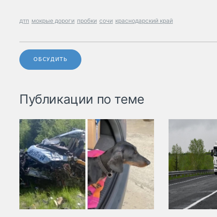
дтп
мокрые дороги
пробки
сочи
краснодарский край
ОБСУДИТЬ
Публикации по теме