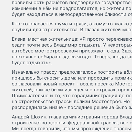
правильность расчётов подтвердила государствен
изменений в нём не предполагается, но жители п
будет находиться в непосредственной близости от
Кто-то опасается шума и грязи, а кому-то жалко
срубили для строительства. В глазах жителей мно
Елена, местная жительница: «Я просто переживаю 
ездит почти весь Владимир отдыхать. У некоторы
автобусе мостостроевском приезжают сюда. Здесь
постоянно собирают здесь ягоды. Теперь, когда з
будет отдыхать».
Изначально трассу предполагалось построить вбл
пришлось бы сносить дома или проходить прямик
согласовали новый проект - возле посёлка Мосто
жителей, они не были извещены о встречах, прох
Примечательно и то, что горадминистрация до по
на строительство трассы вблизи Мостостроя. Но
распорядилась иначе - последнее решение было з
Андрей Шохин, глава администрации города Влад
строительство дороги, федеральной трассы, все 
Мы всегда говорили, что мы прохождение трассы