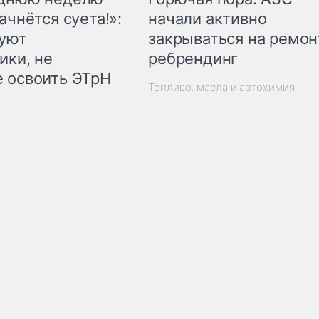
начали активно
ачнётся суета!»:
закрываться на ремон
куют
ребрендинг
ики, не
 освоить ЭТрН
Топливо, масла и автохимия