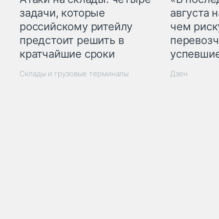
задачи, которые
августа н
российскому ритейлу
чем рис
предстоит решить в
перевозч
кратчайшие сроки
успевшие
Склады и грузовые терминалы
Дзен