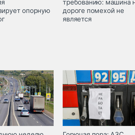
требованию: машина 
ия
дороге помехой не
зирует опорную
является
ог
Горючая пора: АЗС
еднюю неделю