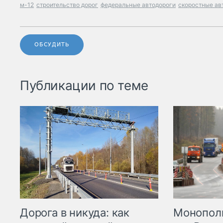
м-12
строительство дорог
федеральные автодороги
скоростные ав
ОБСУДИТЬ
Публикации по теме
Дорога в никуда: как
Монополи