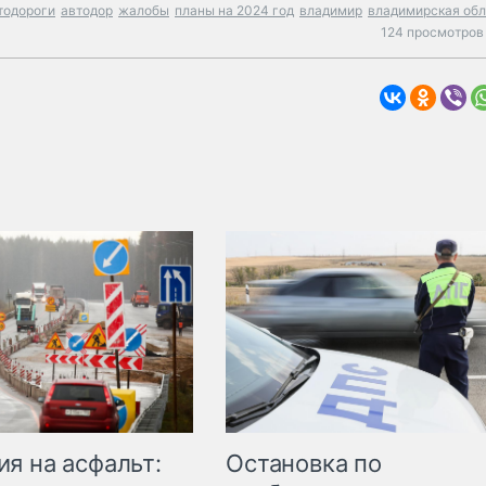
тодороги
автодор
жалобы
планы на 2024 год
владимир
владимирская обл
124 просмотров 
Остановка по
я на асфальт: