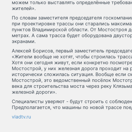
можем только выставлять определённые требован
жителей».
По словам заместителя председателя госкомпани
при проектировке трассы они старались максима
пунктов Владимирской области. От Мостостроя д
метрах. А сама трасса будет оборудована двус
экранами.
Алексей Борисов, первый заместитель председате
«Жители вообще не хотят, чтобы строилась трасса,
Хотя они сегодня живут, если конкретно посмотр
Мостострой, у них железная дорога проходит на 
исторически сложилась ситуация. Вообще если см
Мостострой, это ведомственный посёлок Мостотре
века для строительства моста через реку Клязьм
железной дороги».
Специалисты уверяют - будут строить с соблюден
Предполагается, что машины по новой трассе пое
vladtv.ru