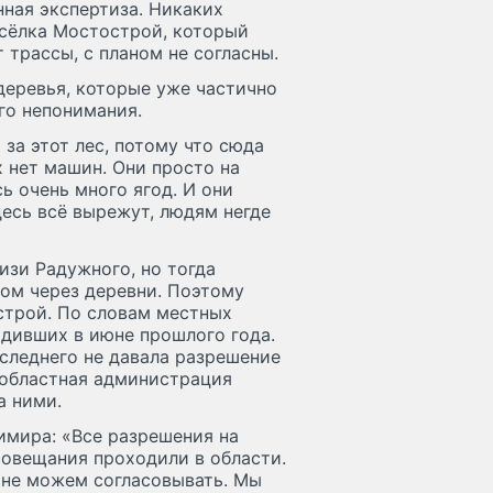
ная экспертиза. Никаких
осёлка Мостострой, который
 трассы, с планом не согласны.
 деревья, которые уже частично
го непонимания.
за этот лес, потому что сюда
х нет машин. Они просто на
 очень много ягод. И они
десь всё вырежут, людям негде
изи Радужного, но тогда
ом через деревни. Поэтому
строй. По словам местных
одивших в июне прошлого года.
следнего не давала разрешение
 областная администрация
а ними.
имира: «Все разрешения на
совещания проходили в области.
 не можем согласовывать. Мы