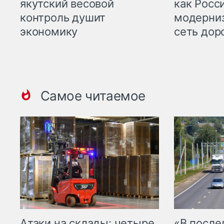
якутский весовой
как Росс
контроль душит
модерни
экономику
сеть дор
Самое читаемое
Атаки на склады: четыре
«В посл