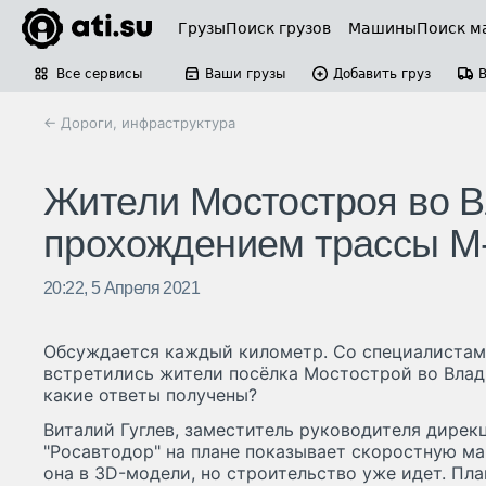
Грузы
Поиск грузов
Машины
Поиск м
Все сервисы
Ваши грузы
Добавить груз
← Дороги, инфраструктура
Жители Мостостроя во В
прохождением трассы М
20:22, 5 Апреля 2021
Обсуждается каждый километр. Со специалистам
встретились жители посёлка Мостострой во Влад
какие ответы получены?
Виталий Гуглев, заместитель руководителя дирек
"Росавтодор" на плане показывает скоростную ма
она в 3D-модели, но строительство уже идет. Пл