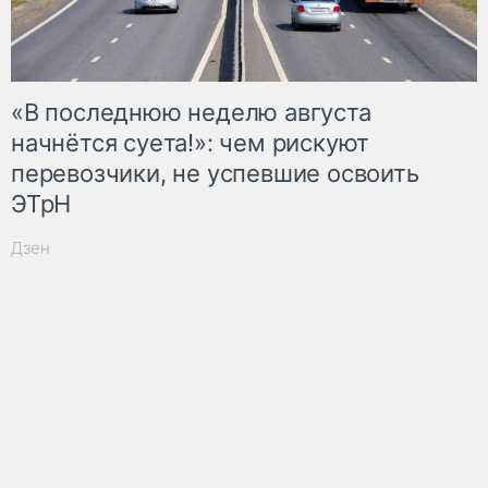
«В последнюю неделю августа
начнётся суета!»: чем рискуют
перевозчики, не успевшие освоить
ЭТрН
Дзен