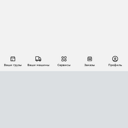
Ваши грузы
Ваши машины
Сервисы
Заказы
Профиль
АВТОМАТИЗАЦИЯ ПЕРЕВОЗОК
Площадки
Заказы
Торги
Тендеры
АТИ-Доки
GPS-мониторинг
АТИ Мессенджер
Цепочки грузов
API ATI.SU