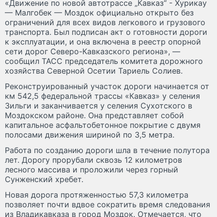
«Движение по новой автотрассе „Кавказ“ - Хурикау
— Малгобек — Моздок официально открыто без
ограничений для всех видов легкового и грузового
транспорта. Был подписан акт о готовности дороги
к эксплуатации, и она включена в реестр опорной
сети дорог Северо-Кавказского региона», —
сообщил ТАСС председатель комитета дорожного
хозяйства Северной Осетии Тариель Солиев.
Реконструированный участок дороги начинается от
км 542,5 федеральной трассы «Кавказ» у селения
Зильги и заканчивается у селения Сухотского в
Моздокском районе. Она представляет собой
капитальное асфальтобетонное покрытие с двумя
полосами движения шириной по 3,5 метра.
Работа по созданию дороги шла в течение полутора
лет. Дорогу прорубали сквозь 12 километров
лесного массива и проложили через горный
Сунженский хребет.
Новая дорога протяженностью 57,3 километра
позволяет почти вдвое сократить время следования
из Владикавказа в город Моздок. Отмечается, что