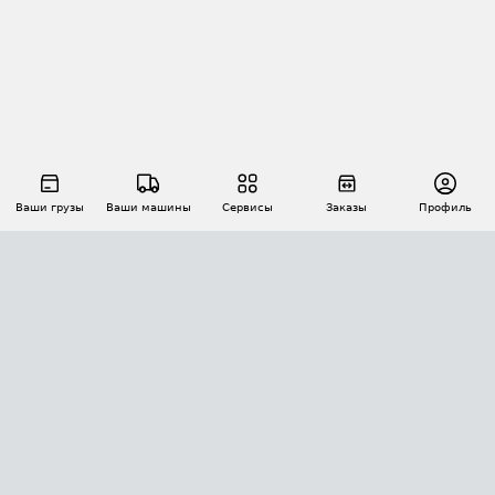
Ваши грузы
Ваши машины
Сервисы
Заказы
Профиль
АВТОМАТИЗАЦИЯ ПЕРЕВОЗОК
Площадки
Заказы
Торги
Тендеры
АТИ-Доки
GPS-мониторинг
АТИ Мессенджер
Цепочки грузов
API ATI.SU
ПОЛЕЗНОЕ