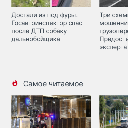
Три схе
Достали из под фуры.
мошенни
Госавтоинспектор спас
грузопер
после ДТП собаку
Предост
дальнобойщика
эксперта
Самое читаемое