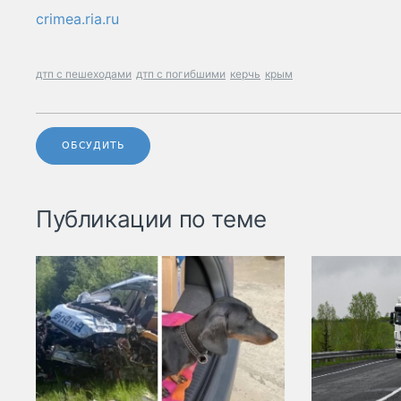
crimea.ria.ru
дтп с пешеходами
дтп с погибшими
керчь
крым
ОБСУДИТЬ
Публикации по теме