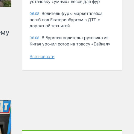
ycтaнoвкy «yмныx» вecoв для фyp
Водитель фуры маркетплейса
06.08
погиб под Екатеринбургом в ДТП с
дорожной техникой
ему
В Бурятии водитель грузовика из
06.08
Китая уронил ротор на трассу «Байкал»
Все новости