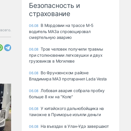
Безопасность и
страхование
В Мордовии на трассе М-5
06.08
всего.
водитель МАЗа спровоцировал
смертельную аварию
Трое человек получили травмы
06.08
при столкновении легковушки и двух
грузовиков в Могилеве
Во Фрунзенском районе
06.08
Владимира МАЗ протаранил Lada Vesta
Лобовая авария собрала пробку
06.08
больше 8 км на "Коле"
У китайского дальнобойщика на
06.08
таможне в Приморье изъяли деньги
Ha въeздax в Улaн-Удэ зaвepшaют
06.08