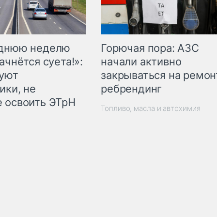
Горючая пора: АЗС
еднюю неделю
начали активно
ачнётся суета!»:
закрываться на ремон
куют
ребрендинг
ики, не
 освоить ЭТрН
Топливо, масла и автохимия