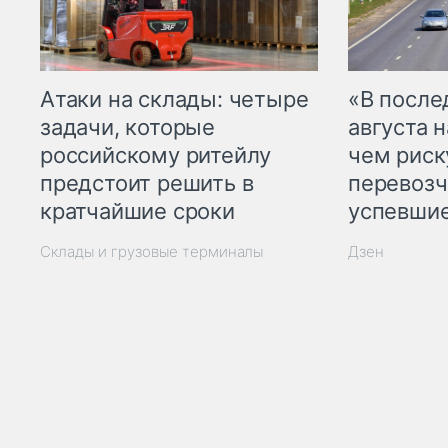
Атаки на склады: четыре
«В посл
задачи, которые
августа н
российскому ритейлу
чем рис
предстоит решить в
перевозч
кратчайшие сроки
успевшие
Склады и грузовые терминалы
Дзен