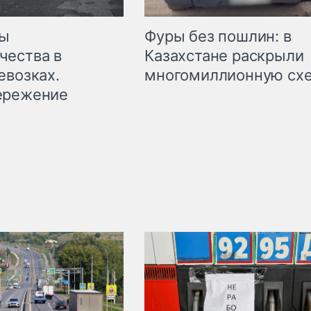
мы
Фуры без пошлин: в
чества в
Казахстане раскрыли
евозках.
многомиллионную сх
ережение