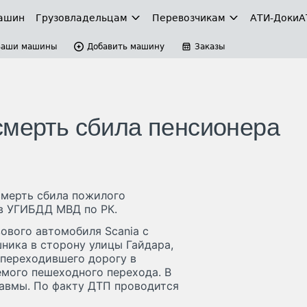
ашин
Грузовладельцам
Перевозчикам
АТИ-Доки
А
Ваши машины
Добавить машину
Заказы
смерть сбила пенсионера
асмерть сбила пожилого
в УГИБДД МВД по РК.
зового автомобиля Scania с
ника в сторону улицы Гайдара,
 переходившего дорогу в
емого пешеходного перехода. В
авмы. По факту ДТП проводится