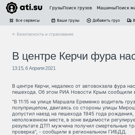
Грузы
Поиск грузов
Машины
Поиск м
Все сервисы
Ваши грузы
Добавить груз
← Безопасность и страхование
В центре Керчи фура на
13:15, 6 Апреля 2021
В центре Керчи, недалеко от автовокзала фура н
пешехода. Об этом РИА Новости Крым сообщили 
"В 11:15 на улице Маршала Еременко водитель гру
полуприцепом, двигаясь со стороны улицы Мирош
допустил наезд на пешехода 1945 года рождения,
неположенном месте, в зоне видимости регулиру
результате ДТП мужчина получил смертельные тр
проверка", - сообщили в региональном ГИБДД.