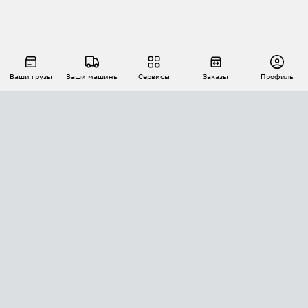
Ваши грузы
Ваши машины
Сервисы
Заказы
Профиль
АВТОМАТИЗАЦИЯ ПЕРЕВОЗОК
Площадки
Заказы
Торги
Тендеры
АТИ-Доки
GPS-мониторинг
АТИ Мессенджер
Цепочки грузов
API ATI.SU
ПОЛЕЗНОЕ
Расчет расстояний
БЕЗОПАСНОСТЬ
Академия ATI.SU
ATI.SU о безопасности
Звезды ATI.SU на вашем сайте
КОНТАКТЫ И ТАРИФЫ