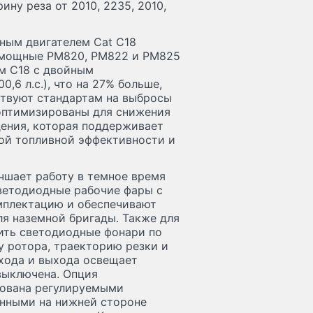
ину реза от 2010, 2235, 2010,
ным двигателем Cat C18
 и мощные PM820, PM822 и PM825
ем C18 с двойным
,6 л.с.), что на 27% больше,
ствуют стандартам на выбросы
и оптимизированы для снижения
ения, которая поддерживает
ой топливной эффективности и
чшает работу в темное время
ветодиодные рабочие фары с
мплектацию и обеспечивают
я наземной бригады. Также для
ить светодиодные фонари по
у ротора, траекторию резки и
хода и выхода освещает
выключена. Опция
тована регулируемыми
нными на нижней стороне