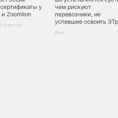
 сертификаты у
чем рискуют
 и Zoomlion
перевозчики, не
успевшие освоить ЭТ
й транспорт
Дзен