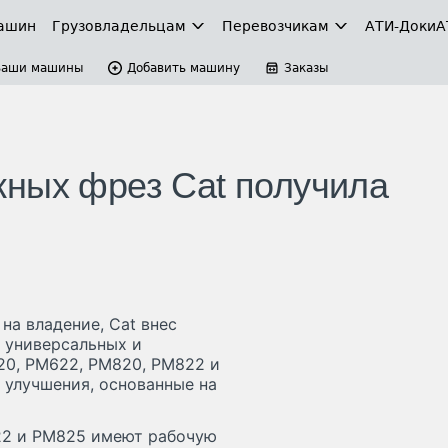
ашин
Грузовладельцам
Перевозчикам
АТИ-Доки
А
Ваши машины
Добавить машину
Заказы
ных фрез Cat получила
на владение, Cat внес
у универсальных и
0, PM622, PM820, PM822 и
 улучшения, основанные на
22 и PM825 имеют рабочую