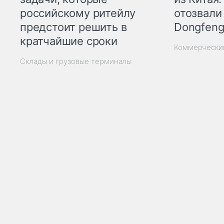
отозвали
российскому ритейлу
Dongfeng
предстоит решить в
кратчайшие сроки
Коммерчески
Склады и грузовые терминалы