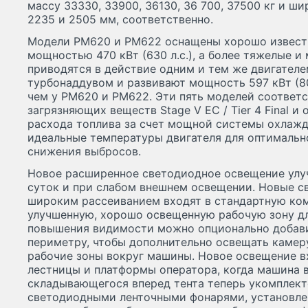
массу 33330, 33900, 36130, 36 700, 37500 кг и шир
2235 и 2505 мм, соответственно.
Модели PM620 и PM622 оснащены хорошо извест
мощностью 470 кВт (630 л.с.), а более тяжелые
приводятся в действие одним и тем же двигател
турбонаддувом и развивают мощность 597 кВт (800
чем у PM620 и PM622. Эти пять моделей соответ
загрязняющих веществ Stage V ЕС / Tier 4 Final 
расхода топлива за счет мощной системы охлажд
идеальные температуры двигателя для оптимальн
снижения выбросов.
Новое расширенное светодиодное освещение улу
суток и при слабом внешнем освещении. Новые с
широким рассеиванием входят в стандартную ко
улучшенную, хорошо освещенную рабочую зону дл
повышения видимости можно опционально добав
периметру, чтобы дополнительно освещать камер
рабочие зоны вокруг машины. Новое освещение в
лестницы и платформы оператора, когда машина 
складывающегося вперед тента теперь укомплек
светодиодными ленточными фонарями, установле