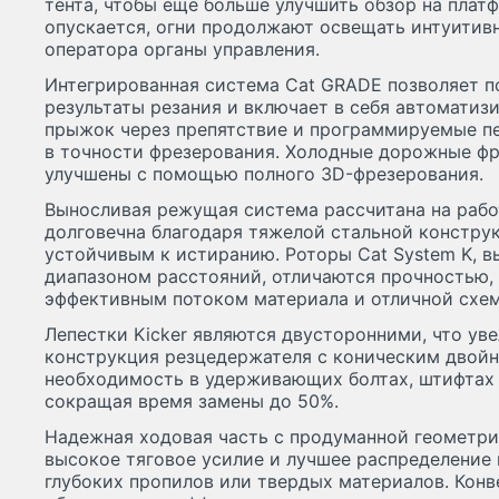
тента, чтобы еще больше улучшить обзор на плат
опускается, огни продолжают освещать интуитивн
оператора органы управления.
Интегрированная система Cat GRADE позволяет п
результаты резания и включает в себя автоматиз
прыжок через препятствие и программируемые пе
в точности фрезерования. Холодные дорожные фр
улучшены с помощью полного 3D-фрезерования.
Выносливая режущая система рассчитана на рабо
долговечна благодаря тяжелой стальной констру
устойчивым к истиранию. Роторы Cat System K, 
диапазоном расстояний, отличаются прочностью,
эффективным потоком материала и отличной схем
Лепестки Kicker являются двусторонними, что уве
конструкция резцедержателя с коническим двой
необходимость в удерживающих болтах, штифтах 
сокращая время замены до 50%.
Надежная ходовая часть с продуманной геометри
высокое тяговое усилие и лучшее распределение
глубоких пропилов или твердых материалов. Кон