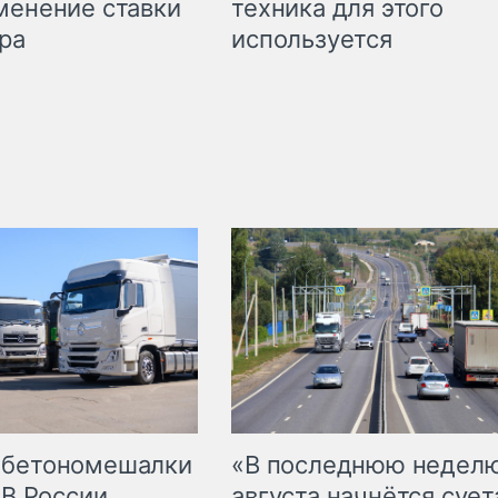
техника для этого
менение ставки
используется
ра
 бетономешалки
«В последнюю недел
 В России
августа начнётся суета