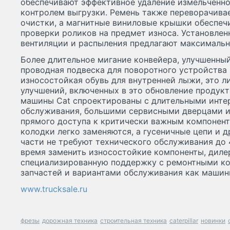
обеспечивают эффективное удаление измельченн
контролем выгрузки. Ремень также переворачива
очистки, а магнитные виниловые крышки обеспеч
проверки роликов на предмет износа. Установле
вентиляции и распыления предлагают максимальн
Более длительное мигание конвейера, улучшенный
проводная подвеска для поворотного устройства
износостойкая обувь для внутренней лыжи, это л
улучшений, включенных в это обновление продук
машины Cat спроектированы с длительными инте
обслуживания, большими сервисными дверцами и
прямого доступа к критически важным компонент
колодки легко заменяются, а гусеничные цепи и 
части не требуют технического обслуживания до 
время заменить износостойкие компоненты, диле
специализированную поддержку с ремонтными ко
запчастей и вариантами обслуживания как машины
www.trucksale.ru
фрезы
дорожная техника
строительная техника
caterpillar
новинки