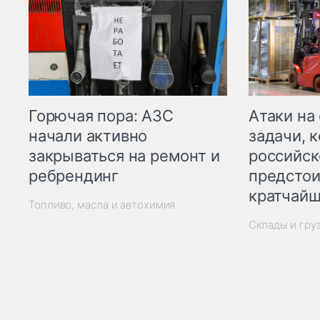
Горючая пора: АЗС
Атаки на
начали активно
задачи, 
закрываться на ремонт и
российск
ребрендинг
предстои
кратчайш
Топливо, масла и автохимия
Склады и гру