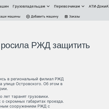
ашин
Грузовладельцам
Перевозчикам
АТИ-Доки
А
Ваши машины
Добавить машину
Заказы
просила РЖД защитить
ись в региональный филиал РЖД
а улице Островского. Об этом в
рии.
 лет таранят грузовики.
 о скромных габаритах проезда.
ерным сооружением РЖД с