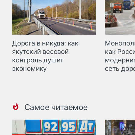
Дорога в никуда: как
Монополи
якутский весовой
как Росс
контроль душит
модерни
экономику
сеть дор
Самое читаемое