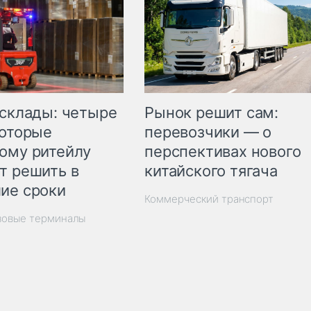
Рынок решит сам:
 склады: четыре
перевозчики — о
которые
перспективах нового
ому ритейлу
китайского тягача
т решить в
ие сроки
Коммерческий транспорт
зовые терминалы