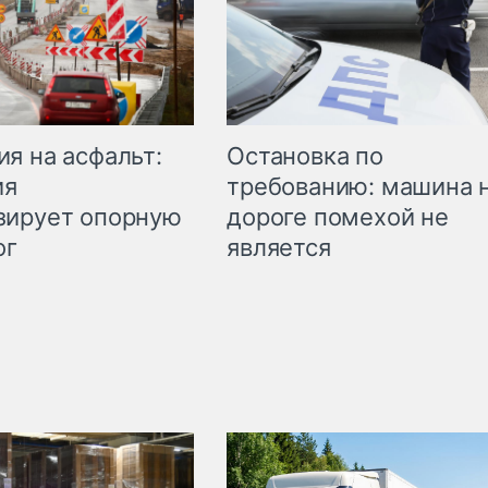
Остановка по
я на асфальт:
требованию: машина 
ия
дороге помехой не
зирует опорную
является
ог