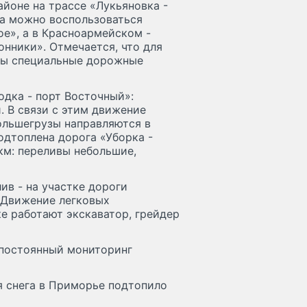
йоне на трассе «Лукьяновка -
да можно воспользоваться
е», а в Красноармейском -
онники». Отмечается, что для
ны специальные дорожные
одка - порт Восточный»:
. В связи с этим движение
ольшегрузы направляются в
одтоплена дорога «Уборка -
км: переливы небольшие,
ив - на участке дороги
 Движение легковых
е работают экскаватор, грейдер
 постоянный мониторинг
я снега в Приморье подтопило