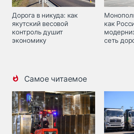
Дорога в никуда: как
Монополи
якутский весовой
как Росс
контроль душит
модерни
экономику
сеть дор
Самое читаемое