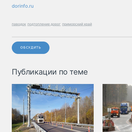
dorinfo.ru
паводок
подтопление дорог
приморский край
ОБСУДИТЬ
Публикации по теме