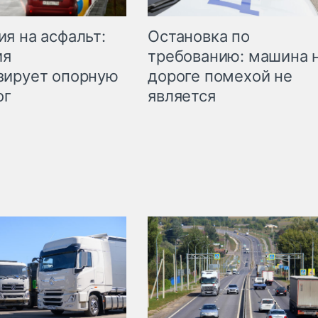
Остановка по
я на асфальт:
требованию: машина 
ия
дороге помехой не
зирует опорную
является
ог