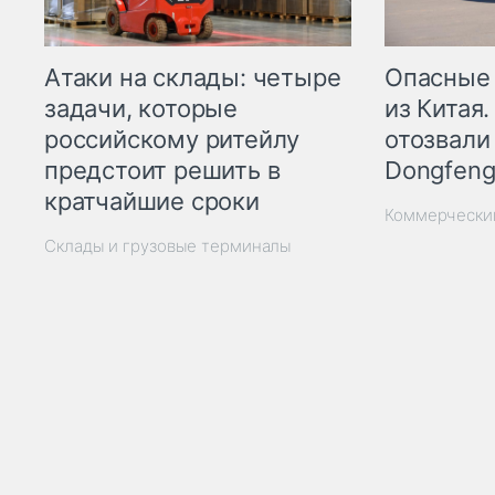
Опасные
Атаки на склады: четыре
из Китая.
задачи, которые
отозвали
российскому ритейлу
Dongfeng
предстоит решить в
кратчайшие сроки
Коммерчески
Склады и грузовые терминалы