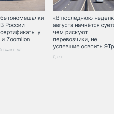
 бетономешалки
«В последнюю недел
 В России
августа начнётся суета
 сертификаты у
чем рискуют
 и Zoomlion
перевозчики, не
успевшие освоить ЭТ
й транспорт
Дзен