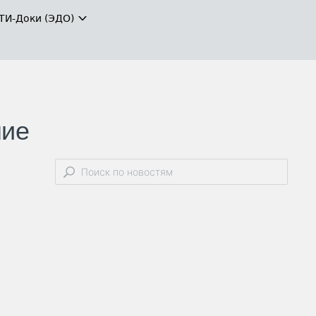
ТИ-Доки (ЭДО)
ние