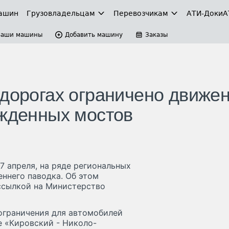
ашин
Грузовладельцам
Перевозчикам
АТИ-Доки
А
Ваши машины
Добавить машину
Заказы
 дорогах ограничено движе
ежденных мостов
7 апреля, на ряде региональных
еннего паводка. Об этом
ссылкой на Министерство
 ограничения для автомобилей
е «Кировский - Николо-