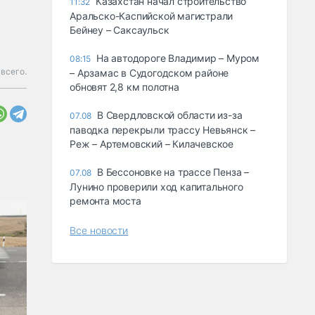
Казахстан начал строительство
11:32
Аральско-Каспийской магистрали
Бейнеу – Саксаульск
На автодороге Владимир – Муром
08:15
всего.
– Арзамас в Судогодском районе
обновят 2,8 км полотна
В Свердловской области из-за
07.08
паводка перекрыли трассу Невьянск –
Реж – Артемовский – Килачевское
В Бессоновке на трассе Пенза –
07.08
Лунино проверили ход капитального
ремонта моста
Все новости