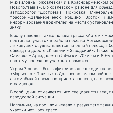
Михайловка - Яковлевка» и в Красноармейском ра
Новополтавка». В Яковлевском районе для объез
автодорогой «Достоевка - Покровка - Минерально
трассой «Дальнереченск - Рощино - Восток - Лим
информирования водителей на местах установле
знаки.
В зону паводка также попала трасса «Артем - Нах
подтоплен участок в районе поселка Артемовский
легковушек осуществляется по одной полосе, а б
объезд по дороге «Кневичи - Заводский». Также п
Самарка - Ариадное» на 54-м км, 70-м км и 80-м 
поэтому проезд по участках возможен.
Утром 7 апреля был зафиксирован еще один перел
«Марьевка - Поляны» в Дальневосточном районе.
автомобилей временно приостановлено, на отрезк
и самосвал.
В сообщении отмечается, что специалисты ведут
паводковой ситуации.
Напомним, на прошлой неделе в результате таяни
участки четырех трасс.