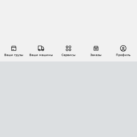
Ваши грузы
Ваши машины
Сервисы
Заказы
Профиль
АВТОМАТИЗАЦИЯ ПЕРЕВОЗОК
Площадки
Заказы
Торги
Тендеры
АТИ-Доки
GPS-мониторинг
АТИ Мессенджер
Цепочки грузов
API ATI.SU
ПОЛЕЗНОЕ
Расчет расстояний