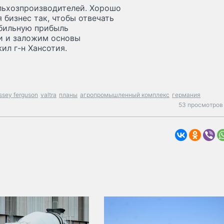
льхозпроизводителей. Хорошо
 бизнес так, чтобы отвечать
абильную прибыль
и и заложим основы
ил г-н Хансотия.
sey ferguson
valtra
планы
агропромышленный комплекс
германия
53 просмотров 