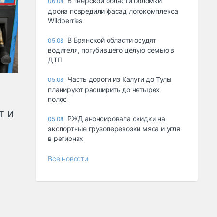
В Тверской области обломки
06.08
дрона повредили фасад логокомплекса
Wildberries
В Брянской области осудят
05.08
водителя, погубившего целую семью в
ДТП
Часть дороги из Калуги до Тулы
05.08
планируют расширить до четырех
полос
т и
РЖД анонсировала скидки на
05.08
экспортные грузоперевозки мяса и угля
в регионах
Все новости