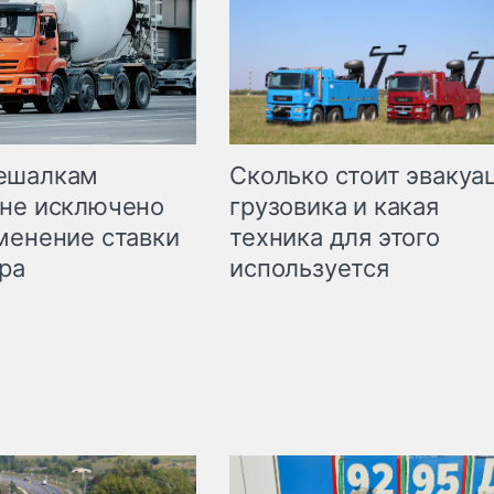
Сколько стоит эвакуа
ешалкам
грузовика и какая
не исключено
техника для этого
менение ставки
используется
ра