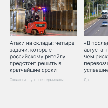
Атаки на склады: четыре
«В посл
задачи, которые
августа н
российскому ритейлу
чем рис
предстоит решить в
перевозч
кратчайшие сроки
успевшие
Склады и грузовые терминалы
Дзен