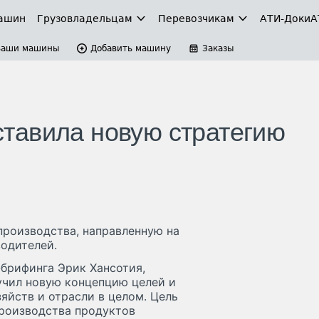
ашин
Грузовладельцам
Перевозчикам
АТИ-Доки
А
Ваши машины
Добавить машину
Заказы
тавила новую стратегию
роизводства, направленную на
одителей.
брифинга Эрик Хансотия,
учил новую концепцию целей и
яйств и отрасли в целом. Цель
роизводства продуктов