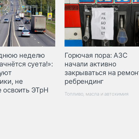
Горючая пора: АЗС
еднюю неделю
начали активно
ачнётся суета!»:
закрываться на ремон
куют
ребрендинг
ики, не
 освоить ЭТрН
Топливо, масла и автохимия