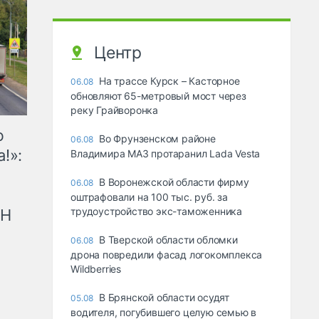
Центр
На трассе Курск – Касторное
06.08
обновляют 65-метровый мост через
реку Грайворонка
ю
Во Фрунзенском районе
06.08
!»:
Владимира МАЗ протаранил Lada Vesta
В Воронежской области фирму
06.08
оштрафовали на 100 тыс. руб. за
трудоустройство экс-таможенника
рН
В Тверской области обломки
06.08
дрона повредили фасад логокомплекса
Wildberries
В Брянской области осудят
05.08
водителя, погубившего целую семью в