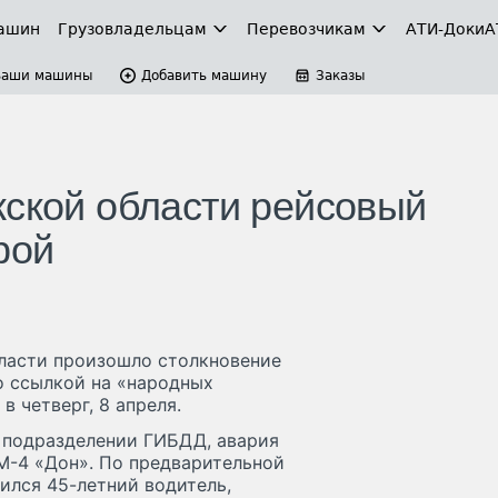
ашин
Грузовладельцам
Перевозчикам
АТИ-Доки
А
Ваши машины
Добавить машину
Заказы
жской области рейсовый
рой
ласти произошло столкновение
о ссылкой на «народных
 четверг, 8 апреля.
 подразделении ГИБДД, авария
М-4 «Дон». По предварительной
дился 45-летний водитель,