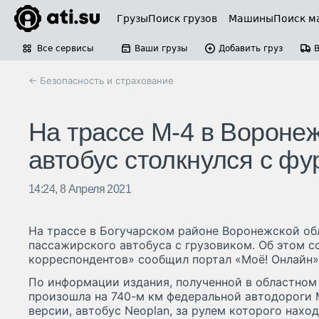
Грузы
Поиск грузов
Машины
Поиск м
Все сервисы
Ваши грузы
Добавить груз
← Безопасность и страхование
На трассе М-4 в Вороне
автобус столкнулся с фу
14:24, 8 Апреля 2021
На трассе в Богучарском районе Воронежской об
пассажирского автобуса с грузовиком. Об этом с
корреспондентов» сообщил портал «Моё! Онлайн» в
По информации издания, полученной в областном
произошла на 740-м км федеральной автодороги 
версии, автобус Neoplan, за рулем которого нахо