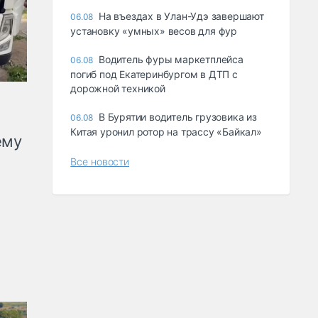
Ha въeздax в Улaн-Удэ зaвepшaют
06.08
ycтaнoвкy «yмныx» вecoв для фyp
Водитель фуры маркетплейса
06.08
погиб под Екатеринбургом в ДТП с
дорожной техникой
В Бурятии водитель грузовика из
06.08
Китая уронил ротор на трассу «Байкал»
ему
Все новости