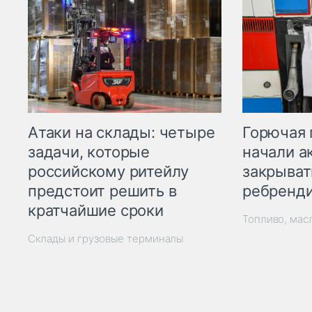
Горючая 
Атаки на склады: четыре
начали а
задачи, которые
закрыват
российскому ритейлу
ребренд
предстоит решить в
кратчайшие сроки
Топливо, мас
Склады и грузовые терминалы