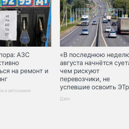
пора: АЗС
«В последнюю недел
ктивно
августа начнётся суета
ься на ремонт и
чем рискуют
инг
перевозчики, не
успевшие освоить ЭТ
ла и автохимия
Дзен