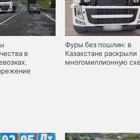
мы
Фуры без пошлин: в
чества в
Казахстане раскрыли
евозках.
многомиллионную сх
ережение