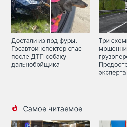
Три схе
Достали из под фуры.
мошенни
Госавтоинспектор спас
грузопер
после ДТП собаку
Предост
дальнобойщика
эксперта
Самое читаемое