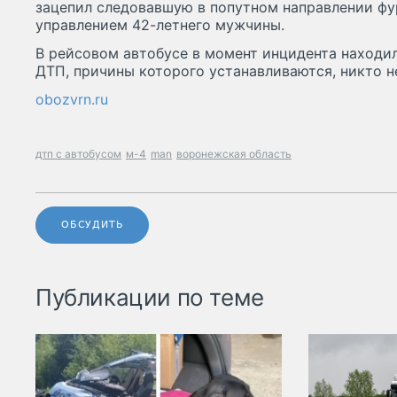
зацепил следовавшую в попутном направлении ф
управлением 42-летнего мужчины.
В рейсовом автобусе в момент инцидента находил
ДТП, причины которого устанавливаются, никто н
obozvrn.ru
дтп с автобусом
м-4
man
воронежская область
ОБСУДИТЬ
Публикации по теме