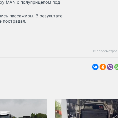
уру MAN с полуприцепом под
ись пассажиры. В результате
е пострадал.
157 просмотров 