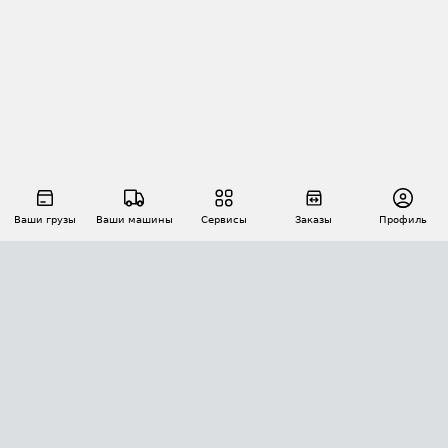
Ваши грузы
Ваши машины
Сервисы
Заказы
Профиль
АВТОМАТИЗАЦИЯ ПЕРЕВОЗОК
Площадки
Заказы
Торги
Тендеры
АТИ-Доки
GPS-мониторинг
АТИ Мессенджер
Цепочки грузов
API ATI.SU