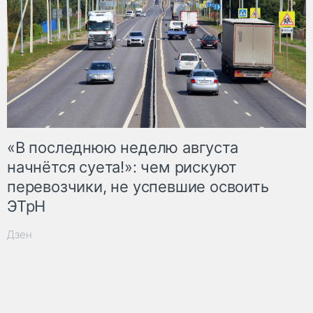
«В последнюю неделю августа
начнётся суета!»: чем рискуют
перевозчики, не успевшие освоить
ЭТрН
Дзен