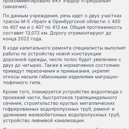
прокомментировало ФКУ Упрдор «Приуралье»
(заказчик).
По данным учреждения, речь идет о двух участках
трассы М-5 «Урал» в Оренбургской области: с 400
по 407 км и с 407 по 413 км. Общая протяженность
составит 13,072 км. Дорогу отремонтируют до
конца 2022 года.
В ходе капитального ремонта специалисты выполнят
работы по устройству новой конструкции
дорожной одежды, число полос будет увеличено с
двух до четырех. Также в нормативное состояние
приведут пересечения и примыкания, укрепят
откосы насыпи габионными изделиями матрацно-
тюфячного типа.
Кроме того, планируется устройство водоотвода с
проезжей части, быстротоков трапециидального
сечения, строительство круглых металлических
гофрированных водопропускных труб, ремонт и
удлинение железобетонных водопропускных труб,
устройство ливневой канализации.