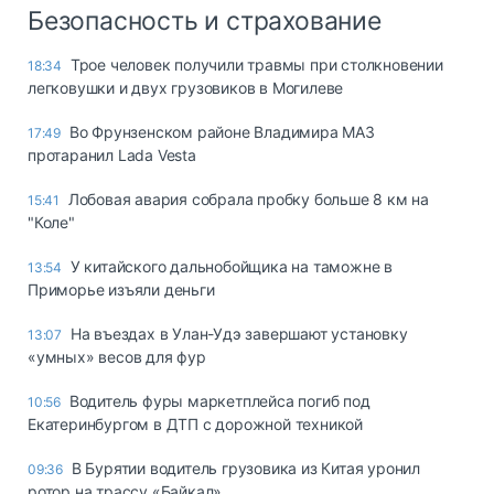
Безопасность и страхование
Трое человек получили травмы при столкновении
18:34
легковушки и двух грузовиков в Могилеве
Во Фрунзенском районе Владимира МАЗ
17:49
протаранил Lada Vesta
Лобовая авария собрала пробку больше 8 км на
15:41
"Коле"
У китайского дальнобойщика на таможне в
13:54
Приморье изъяли деньги
Ha въeздax в Улaн-Удэ зaвepшaют ycтaнoвкy
13:07
«yмныx» вecoв для фyp
Водитель фуры маркетплейса погиб под
10:56
Екатеринбургом в ДТП с дорожной техникой
В Бурятии водитель грузовика из Китая уронил
09:36
ротор на трассу «Байкал»