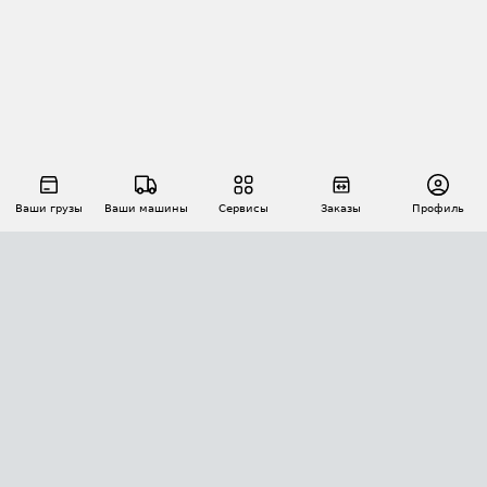
Ваши грузы
Ваши машины
Сервисы
Заказы
Профиль
АВТОМАТИЗАЦИЯ ПЕРЕВОЗОК
Площадки
Заказы
Торги
Тендеры
АТИ-Доки
GPS-мониторинг
АТИ Мессенджер
Цепочки грузов
API ATI.SU
ПОЛЕЗНОЕ